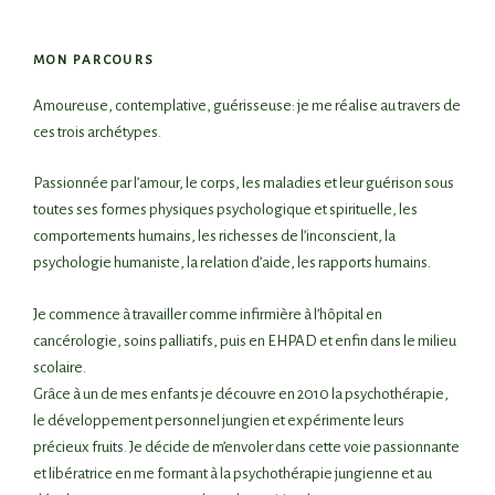
MON PARCOURS
Amoureuse, contemplative, guérisseuse: je me réalise au travers de
ces trois archétypes.
Passionnée par l’amour, le corps, les maladies et leur guérison sous
toutes ses formes physiques psychologique et spirituelle, les
comportements humains, les richesses de l’inconscient, la
psychologie humaniste, la relation d’aide, les rapports humains.
Je commence à travailler comme infirmière à l’hôpital en
cancérologie, soins palliatifs, puis en EHPAD et enfin dans le milieu
scolaire.
Grâce à un de mes enfants je découvre en 2010 la psychothérapie,
le développement personnel jungien et expérimente leurs
précieux fruits. Je décide de m’envoler dans cette voie passionnante
et libératrice en me formant à la psychothérapie jungienne et au