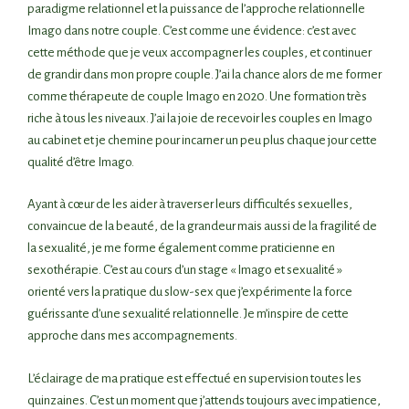
paradigme relationnel et la puissance de l’approche relationnelle
Imago dans notre couple. C’est comme une évidence: c’est avec
cette méthode que je veux accompagner les couples, et continuer
de grandir dans mon propre couple. J’ai la chance alors de me former
comme thérapeute de couple Imago en 2020. Une formation très
riche à tous les niveaux. J’ai la joie de recevoir les couples en Imago
au cabinet et je chemine pour incarner un peu plus chaque jour cette
qualité d’être Imago.
Ayant à cœur de les aider à traverser leurs difficultés sexuelles,
convaincue de la beauté, de la grandeur mais aussi de la fragilité de
la sexualité, je me forme également comme praticienne en
sexothérapie. C’est au cours d’un stage « Imago et sexualité »
orienté vers la pratique du slow-sex que j’expérimente la force
guérissante d’une sexualité relationnelle. Je m’inspire de cette
approche dans mes accompagnements.
L’éclairage de ma pratique est effectué en supervision toutes les
quinzaines. C’est un moment que j’attends toujours avec impatience,