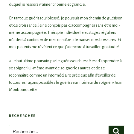
duquel je ressors vraiment nourrie et grandie.
En tant que guérisseur blessé, je poursuis mon chemin de guérison
et de croissance. Je ne conçois pas d’accompagner sans être moi-
même accompagnée. Thérapie individuelle et stages réguliers
m’aident à continuer de me connaître, de panser mes blessures. Et
mes patients me révèlent ce que j’ai encore à travailler: gratitude!
« Le but ultime poursuivi par le guérisseur blessé est d’apprendre à
se soigner lui-même avant de soigner les autres et de se
reconnaître comme un intermédiaire précieux afin d’éveiller de
toutes les façons possibles le guérisseur intérieur du soigné. » Jean
Monbourquette
RECHERCHER
Recherche
Reche