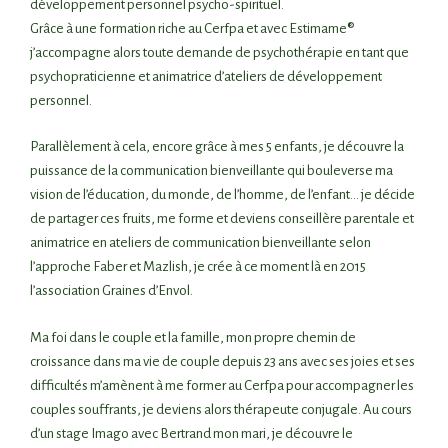
développement personnel psycho-spirituel.
Grâce à une formation riche au Cerfpa et avec Estimame®
j’accompagne alors toute demande de psychothérapie en tant que
psychopraticienne et animatrice d’ateliers de développement
personnel.
Parallèlement à cela, encore grâce à mes 5 enfants, je découvre la
puissance de la communication bienveillante qui bouleverse ma
vision de l’éducation, du monde, de l’homme, de l’enfant… je décide
de partager ces fruits, me forme et deviens conseillère parentale et
animatrice en ateliers de communication bienveillante selon
l’approche Faber et Mazlish, je crée à ce moment là en 2015
l’association Graines d’Envol.
Ma foi dans le couple et la famille, mon propre chemin de
croissance dans ma vie de couple depuis 23 ans avec ses joies et ses
difficultés m’amènent à me former au Cerfpa pour accompagner les
couples souffrants, je deviens alors thérapeute conjugale. Au cours
d’un stage Imago avec Bertrand mon mari, je découvre le